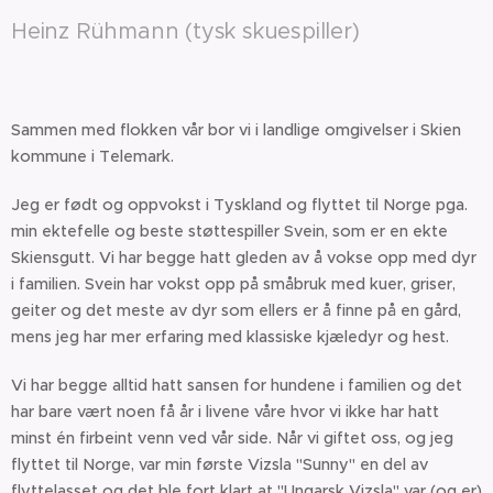
Heinz Rühmann (tysk skuespiller)
Sammen med flokken vår bor vi i landlige omgivelser i Skien
kommune i Telemark.
Jeg er født og oppvokst i Tyskland og flyttet til Norge pga.
min ektefelle og beste støttespiller Svein, som er en ekte
Skiensgutt. Vi har begge hatt gleden av å vokse opp med dyr
i familien. Svein har vokst opp på småbruk med kuer, griser,
geiter og det meste av dyr som ellers er å finne på en gård,
mens jeg har mer erfaring med klassiske kjæledyr og hest.
Vi har begge alltid hatt sansen for hundene i familien og det
har bare vært noen få år i livene våre hvor vi ikke har hatt
minst én firbeint venn ved vår side. Når vi giftet oss, og jeg
flyttet til Norge, var min første Vizsla "Sunny" en del av
flyttelasset og det ble fort klart at "Ungarsk Vizsla" var (og er)