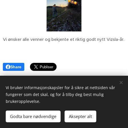
Vi ønsker alle venner og bekjente et riktig godt nytt Vizsla-år.
🐾🥳🤩🥰🎆
Share
Vi bruker informasjonskapsler for å sikre at nettsiden vår
fungerer som det skal, og for å tilby deg best mulig
brukeropplevelse.
Godta bare nødvendige
Aksepter alt
Informasjonskapsler