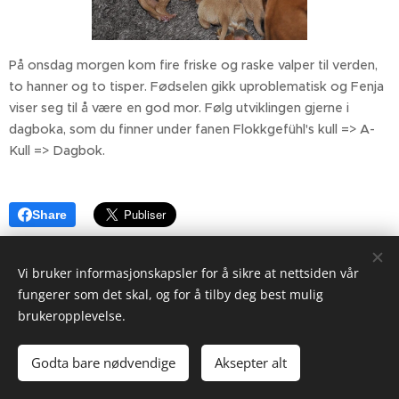
På onsdag morgen kom fire friske og raske valper til verden,
to hanner og to tisper. Fødselen gikk uproblematisk og Fenja
viser seg til å være en god mor. Følg utviklingen gjerne i
dagboka, som du finner under fanen Flokkgefühl's kull => A-
Kull => Dagbok.
Share
Vi bruker informasjonskapsler for å sikre at nettsiden vår
fungerer som det skal, og for å tilby deg best mulig
brukeropplevelse.
Godta bare nødvendige
Aksepter alt
Informasjonskapsler