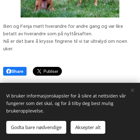
Ben og Fenja møtt hverandre for andre gang og var like
betatt av hverandre som på nyttårsaften.
Nå er det bare å krysse fingrene til vi tar ultralyd om noen
uker.
Share
Vi bruker informasjonskapsler for å sikre at nettsiden vår
fungerer som det skal, og for å tilby deg best mulig
brukeropplevelse.
Godta bare nødvendige
Aksepter alt
Informasjonskapsler