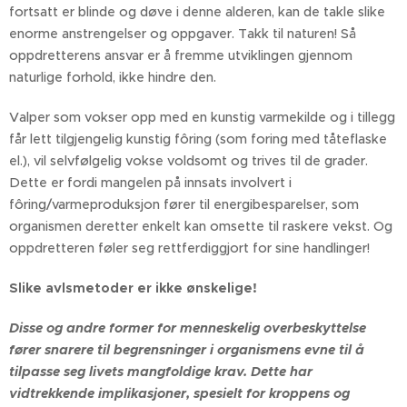
fortsatt er blinde og døve i denne alderen, kan de takle slike
enorme anstrengelser og oppgaver. Takk til naturen! Så
oppdretterens ansvar er å fremme utviklingen gjennom
naturlige forhold, ikke hindre den.
Valper som vokser opp med en kunstig varmekilde og i tillegg
får lett tilgjengelig kunstig fôring (som foring med tåteflaske
el.), vil selvfølgelig vokse voldsomt og trives til de grader.
Dette er fordi mangelen på innsats involvert i
fôring/varmeproduksjon fører til energibesparelser, som
organismen deretter enkelt kan omsette til raskere vekst. Og
oppdretteren føler seg rettferdiggjort for sine handlinger!
Slike avlsmetoder er ikke ønskelige!
Disse og andre former for menneskelig overbeskyttelse
fører snarere til begrensninger i organismens evne til å
tilpasse seg livets mangfoldige krav. Dette har
vidtrekkende implikasjoner, spesielt for kroppens og