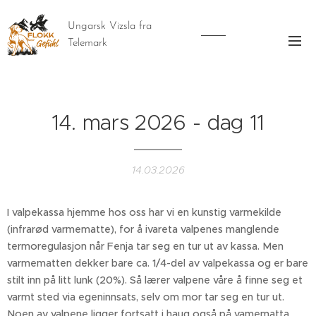
Ungarsk Vizsla fra
Telemark
14. mars 2026 - dag 11
14.03.2026
I valpekassa hjemme hos oss har vi en kunstig varmekilde
(infrarød varmematte), for å ivareta valpenes manglende
termoregulasjon når Fenja tar seg en tur ut av kassa. Men
varmematten dekker bare ca. 1/4-del av valpekassa og er bare
stilt inn på litt lunk (20%). Så lærer valpene våre å finne seg et
varmt sted via egeninnsats, selv om mor tar seg en tur ut.
Noen av valpene ligger fortsatt i haug også på vamematta.