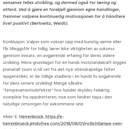
sansenes felles utvikling, og dermed også for læring og
atferd. Ved å gjøre en forskjell gjennom egne handlinger,
fremmer valpene kontinuerlig motivasjonen for å håndtere
livet positivt (Berlowitz, Weidt).
Konklusjon: Valper som vokser opp med kunstig varme eller
får tilleggsfôr for tidlig, lærer ikke viktigheten av suksess
gjennom innsats, en avgjørende erfaring for deres videre
utvikling. Mens grunnlaget for en hunds motstandskraft legges
prenatalt (som vi nå vet fra det nye vitenskapelige feltet
epigenetikk), er de tidlige stadiene i en hunds liv avgjørende
for dens senere utvikling! Mange såkalte
"temperamentsdefekter" hos hunder skyldes feilaktig
overpleie fra oppdretteren, noe som hindrer tispa i den
naturlige omsorgen for avkommene sine.
Kilde: E.
Herrenbrück, https://e-
herrenbrueck.jimdofree.com/2018/08/01/rotlichtlampe-nein-