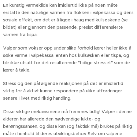
En kunstig varmekilde kan imidlertid ikke på noen måte
erstatte den naturlige varmen fra flokken i valpekassa og dens
sosiale effekt, om det er å ligge i haug med kullsøskene (se
bildet) eller gjennom den passende, presist differensierte
varmen fra tispa.
Valper som vokser opp under slike forhold lærer heller ikke å
søke varme i valpekassa, enten hos kullsøsken eller tispa, og
blir ikke utsatt for det resulterende "tidlige stresset" som de
lærer å takle.
Stress og den påfølgende reaksjonen på det er imidlertid
viktig for å aktivt kunne respondere på ulike utfordringer
senere i livet med riktig handling.
Disse viktige mekanismene må fremmes tidlig! Valper i denne
alderen har allerede den nødvendige lukte- og
berøringssansen, og disse kan (og faktisk må) brukes på riktig
måte i henhold til deres utviklingsbehov. Selv om valpene